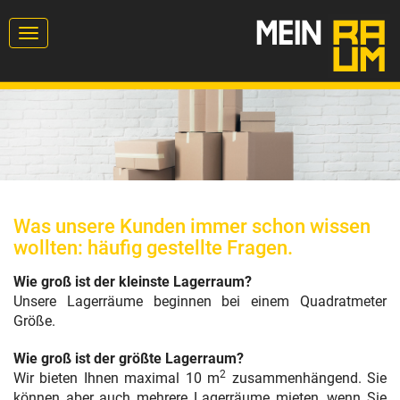
Toggle
navigation
Was unsere Kunden immer schon wissen
wollten: häufig gestellte Fragen.
Wie groß ist der kleinste Lagerraum?
Unsere Lagerräume beginnen bei einem Quadratmeter
Größe.
Wie groß ist der größte Lagerraum?
2
Wir bieten Ihnen maximal 10 m
zusammenhängend. Sie
können aber auch mehrere Lagerräume mieten, wenn Sie